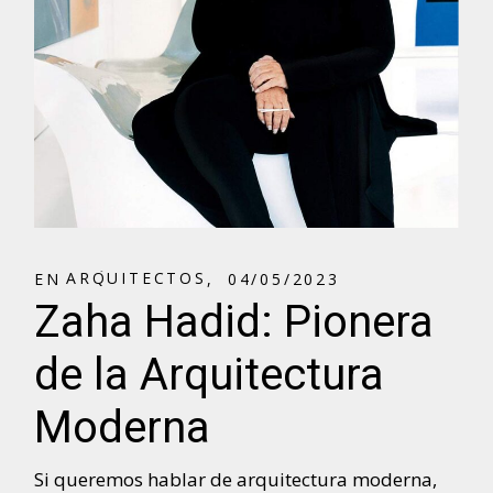
A
R
Q
U
I
T
E
C
T
O
S
A
R
Q
U
I
T
E
C
T
O
S
EN
04/05/2023
Zaha Hadid: Pionera
de la Arquitectura
Moderna
Si queremos hablar de arquitectura moderna,