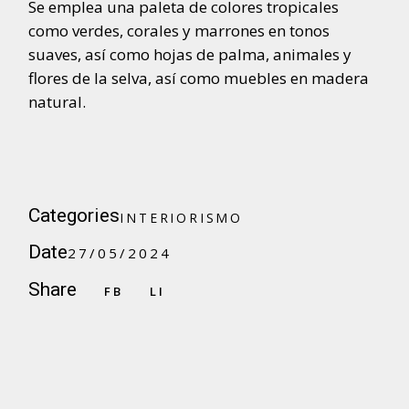
Se emplea una paleta de colores tropicales
como verdes, corales y marrones en tonos
suaves, así como hojas de palma, animales y
flores de la selva, así como muebles en madera
natural.
I
N
T
E
R
I
O
R
I
S
M
O
Categories
I
N
T
E
R
I
O
R
I
S
M
O
Date
27/05/2024
Share
FB
LI